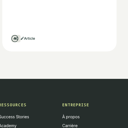
AI
Article
RESSOURCES
ENTREPRISE
Success Stories
À propos
Academy
Carrière