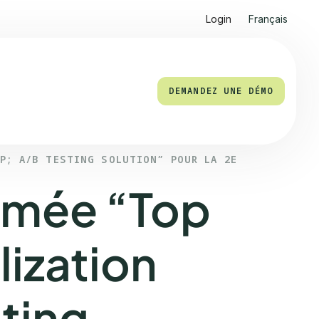
Login
Français
DEMANDEZ UNE DÉMO
P; A/B TESTING SOLUTION” POUR LA 2E
imée “Top
ization
ting