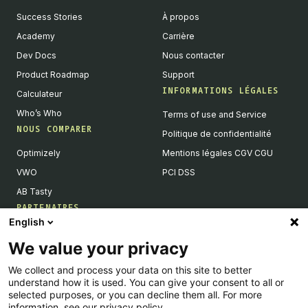
Success Stories
À propos
Academy
Carrière
Dev Docs
Nous contacter
Product Roadmap
Support
INFORMATIONS LÉGALES
Calculateur
Who’s Who
Terms of use and Service
NOUS COMPARER
Politique de confidentialité
Optimizely
Mentions légales CGV CGU
VWO
PCI DSS
AB Tasty
PARTENAIRES
English
Partenaires Tech & Intégrations
We value your privacy
Devenir partenaires
We collect and process your data on this site to better
Liste de nos intégrations
understand how it is used. You can give your consent to all or
Agences Partenaires
selected purposes, or you can decline them all. For more
information, see our privacy policy.