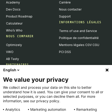
Academy
Carrière
Dev Docs
Nous contacter
Product Roadmap
Support
INFORMATIONS LÉGALES
Calculateur
Who’s Who
Terms of use and Service
NOUS COMPARER
Politique de confidentialité
Optimizely
Mentions légales CGV CGU
VWO
PCI DSS
AB Tasty
PARTENAIRES
English
Partenaires Tech & Intégrations
We value your privacy
Devenir partenaires
We collect and process your data on this site to better
Liste de nos intégrations
understand how it is used. You can give your consent to all or
Agences Partenaires
selected purposes, or you can decline them all. For more
information, see our privacy policy.
Analytics
Marketing automation
Remarketing