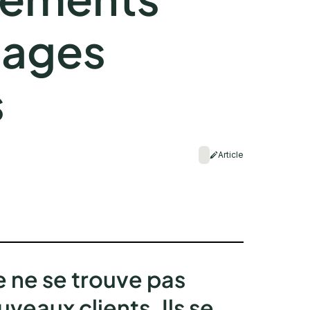
sages
s
Article
e ne se trouve pas
veaux clients. Ils se