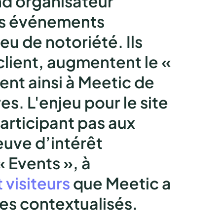
and organisateur
es événements
eu de notoriété. Ils
 client, augmentent le «
ent ainsi à Meetic de
res.
L'enjeu pour le site
participant pas aux
euve d’intérêt
« Events », à
visiteurs
que Meetic a
es contextualisés.