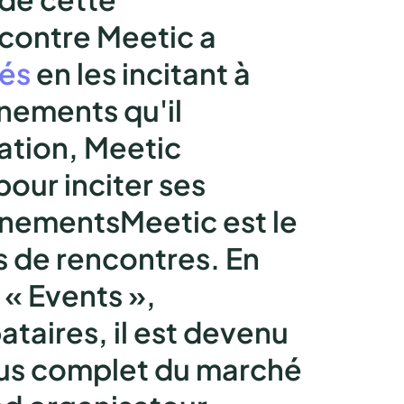
ncontre Meetic a
nés
en les incitant à
nements qu'il
ation, Meetic
our inciter ses
énementsMeetic est le
s de rencontres. En
s « Events »,
taires, il est devenu
plus complet du marché