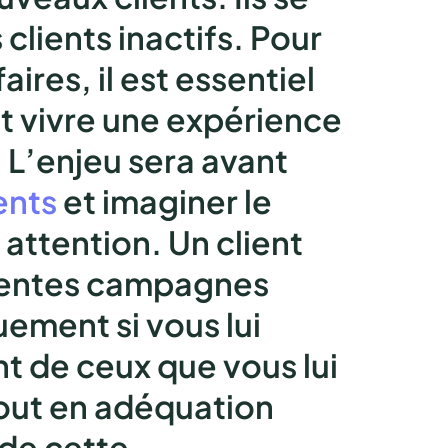
lients inactifs.
Pour
ires, il est essentiel
nt vivre une expérience
L’enjeu sera avant
ents
et imaginer le
r attention
. Un client
férentes campagnes
quement si vous
lui
t de ceux que vous lui
tout en adéquation
 de cette