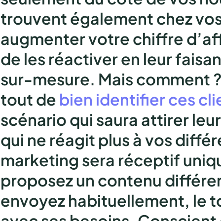
trouvent également chez vos c
augmenter votre chiffre d’affa
de les réactiver en leur faisa
sur-mesure. Mais comment ? 
tout
de
bien identifier ces cli
scénario qui saura attirer leu
qui ne réagit plus à vos dif
marketing sera réceptif uni
proposez un contenu différen
envoyez habituellement, le 
avec ses besoins
. Conscient