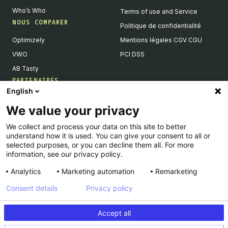
Who’s Who
Terms of use and Service
NOUS COMPARER
Politique de confidentialité
Optimizely
Mentions légales CGV CGU
VWO
PCI DSS
AB Tasty
PARTENAIRES
English
Partenaires Tech & Intégrations
We value your privacy
Devenir partenaires
We collect and process your data on this site to better
Liste de nos intégrations
understand how it is used. You can give your consent to all or
Agences Partenaires
selected purposes, or you can decline them all. For more
information, see our privacy policy.
Analytics
Marketing automation
Remarketing
Consent details
Privacy policy
© Kameleoon — 2026 All rights Reserved
Accept all
Legal Notice & CSU
Privacy policy