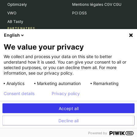
Optimizely
Mentions légales CGV CGU
VWO
PCI DSS
AB Tasty
PARTENAIRES
English
Partenaires Tech & Intégrations
We value your privacy
Devenir partenaires
We collect and process your data on this site to better
Liste de nos intégrations
understand how it is used. You can give your consent to all or
Agences Partenaires
selected purposes, or you can decline them all. For more
information, see our privacy policy.
Analytics
Marketing automation
Remarketing
Consent details
Privacy policy
© Kameleoon — 2026 All rights Reserved
Accept all
Legal Notice & CSU
Privacy policy
Decline all
PCI DSS
Platform Status
Powered by