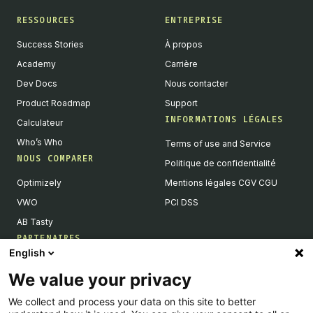
RESSOURCES
ENTREPRISE
Success Stories
À propos
Academy
Carrière
Dev Docs
Nous contacter
Product Roadmap
Support
INFORMATIONS LÉGALES
Calculateur
Who’s Who
Terms of use and Service
NOUS COMPARER
Politique de confidentialité
Optimizely
Mentions légales CGV CGU
VWO
PCI DSS
AB Tasty
PARTENAIRES
English
Partenaires Tech & Intégrations
We value your privacy
Devenir partenaires
We collect and process your data on this site to better
Liste de nos intégrations