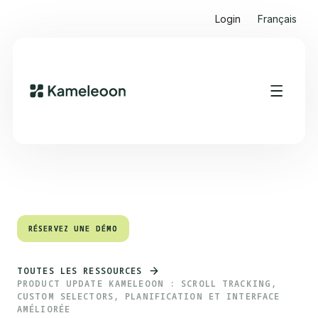
Login
Français
Sommaire
Heading 2
RÉSERVEZ UNE DÉMO
RÉSERVEZ UNE DÉMO
TOUTES LES RESSOURCES
PRODUCT UPDATE KAMELEOON : SCROLL TRACKING,
CUSTOM SELECTORS, PLANIFICATION ET INTERFACE
AMÉLIORÉE