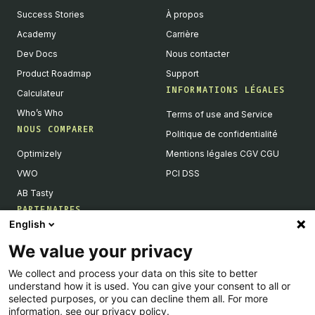
Success Stories
À propos
Academy
Carrière
Dev Docs
Nous contacter
Product Roadmap
Support
INFORMATIONS LÉGALES
Calculateur
Who’s Who
Terms of use and Service
NOUS COMPARER
Politique de confidentialité
Optimizely
Mentions légales CGV CGU
VWO
PCI DSS
AB Tasty
PARTENAIRES
English
Partenaires Tech & Intégrations
We value your privacy
Devenir partenaires
We collect and process your data on this site to better
Liste de nos intégrations
understand how it is used. You can give your consent to all or
Agences Partenaires
selected purposes, or you can decline them all. For more
information, see our privacy policy.