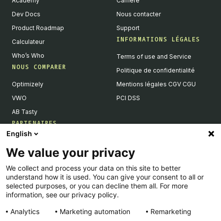
Academy
Carrière
Dev Docs
Nous contacter
Product Roadmap
Support
INFORMATIONS LÉGALES
Calculateur
Who’s Who
Terms of use and Service
NOUS COMPARER
Politique de confidentialité
Optimizely
Mentions légales CGV CGU
VWO
PCI DSS
AB Tasty
PARTENAIRES
English
Partenaires Tech & Intégrations
We value your privacy
Devenir partenaires
We collect and process your data on this site to better
Liste de nos intégrations
understand how it is used. You can give your consent to all or
Agences Partenaires
selected purposes, or you can decline them all. For more
information, see our privacy policy.
Analytics
Marketing automation
Remarketing