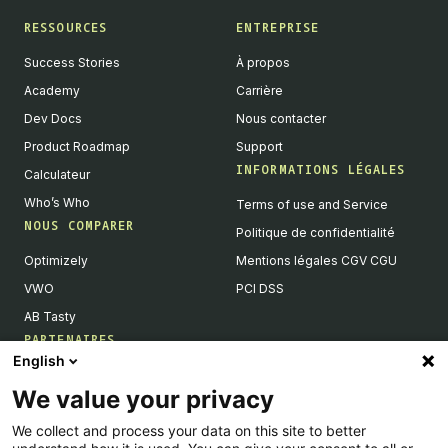
RESSOURCES
ENTREPRISE
Success Stories
À propos
Academy
Carrière
Dev Docs
Nous contacter
Product Roadmap
Support
INFORMATIONS LÉGALES
Calculateur
Who’s Who
Terms of use and Service
NOUS COMPARER
Politique de confidentialité
Optimizely
Mentions légales CGV CGU
VWO
PCI DSS
AB Tasty
PARTENAIRES
English
Partenaires Tech & Intégrations
We value your privacy
Devenir partenaires
We collect and process your data on this site to better
Liste de nos intégrations