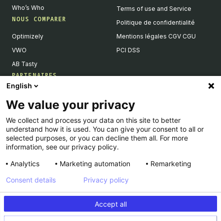
Who’s Who
Terms of use and Service
NOUS COMPARER
Politique de confidentialité
Optimizely
Mentions légales CGV CGU
VWO
PCI DSS
AB Tasty
PARTENAIRES
English
Partenaires Tech & Intégrations
We value your privacy
Devenir partenaires
We collect and process your data on this site to better
Liste de nos intégrations
understand how it is used. You can give your consent to all or
Agences Partenaires
selected purposes, or you can decline them all. For more
information, see our privacy policy.
Analytics
Marketing automation
Remarketing
Consent details
Privacy policy
© Kameleoon — 2026 All rights Reserved
Accept all
Legal Notice & CSU
Privacy policy