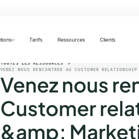
tions
Tarifs
Ressources
Clients
TOUTES LES RESSOURCES
VENEZ NOUS RENCONTRER AU CUSTOMER RELATIONSHIP
Venez nous re
Customer rela
&amp; Market