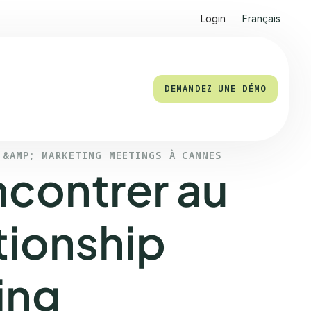
Login
Français
DEMANDEZ UNE DÉMO
 &AMP; MARKETING MEETINGS À CANNES
ncontrer au
tionship
ing