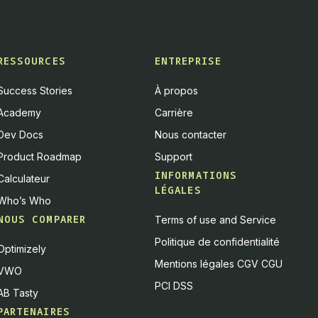
RESSOURCES
ENTREPRISE
Success Stories
À propos
Academy
Carrière
Dev Docs
Nous contacter
Product Roadmap
Support
INFORMATIONS
Calculateur
LÉGALES
Who’s Who
NOUS COMPARER
Terms of use and Service
Politique de confidentialité
Optimizely
Mentions légales CGV CGU
VWO
PCI DSS
AB Tasty
PARTENAIRES