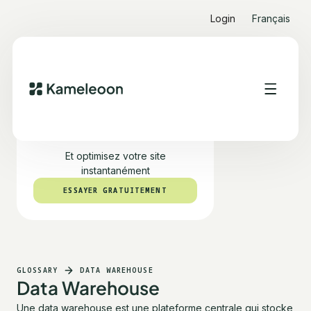
Login
Français
Testez PBX gratuitement
Et optimisez votre site
instantanément
ESSAYER GRATUITEMENT
ESSAYER GRATUITEMENT
GLOSSARY
DATA WAREHOUSE
Data Warehouse
Une data warehouse est une plateforme centrale qui stocke