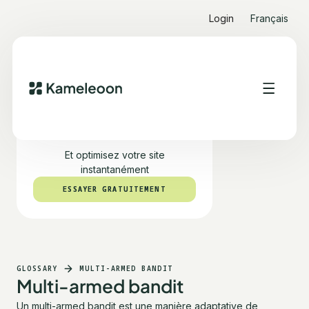
Login
Français
Testez PBX gratuitement
Et optimisez votre site
instantanément
ESSAYER GRATUITEMENT
ESSAYER GRATUITEMENT
GLOSSARY
MULTI-ARMED BANDIT
Multi-armed bandit
Un multi-armed bandit est une manière adaptative de