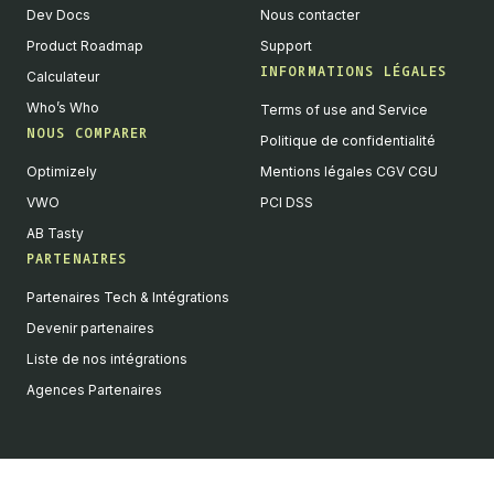
Dev Docs
Nous contacter
Product Roadmap
Support
INFORMATIONS LÉGALES
Calculateur
Who’s Who
Terms of use and Service
NOUS COMPARER
Politique de confidentialité
Optimizely
Mentions légales CGV CGU
VWO
PCI DSS
AB Tasty
PARTENAIRES
English
Partenaires Tech & Intégrations
We value your privacy
Devenir partenaires
We collect and process your data on this site to better
Liste de nos intégrations
understand how it is used. You can give your consent to all or
Agences Partenaires
selected purposes, or you can decline them all. For more
information, see our privacy policy.
Analytics
Marketing automation
Remarketing
Consent details
Privacy policy