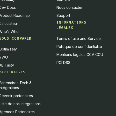
Dev Docs
Nous contacter
Product Roadmap
Support
INFORMATIONS
Calculateur
LÉGALES
Who’s Who
NOUS COMPARER
Terms of use and Service
Politique de confidentialité
Optimizely
Mentions légales CGV CGU
VWO
PCI DSS
AB Tasty
PARTENAIRES
Partenaires Tech &
Intégrations
Devenir partenaires
Liste de nos intégrations
Agences Partenaires