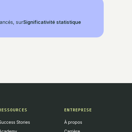
vancés, sur
Significativité statistique
RESSOURCES
ENTREPRISE
Success Stories
À propos
Academy
Carrière