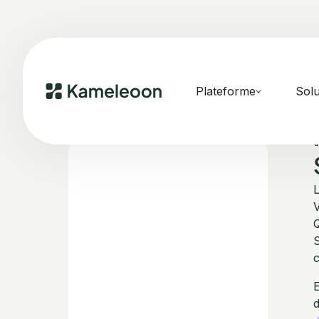
Plateforme
Solu
L
V
Q
S
E
d