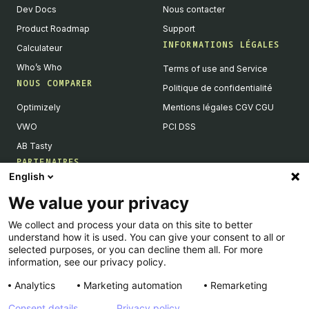
Dev Docs
Nous contacter
Product Roadmap
Support
INFORMATIONS LÉGALES
Calculateur
Who’s Who
Terms of use and Service
NOUS COMPARER
Politique de confidentialité
Optimizely
Mentions légales CGV CGU
VWO
PCI DSS
AB Tasty
PARTENAIRES
English
Partenaires Tech & Intégrations
We value your privacy
Devenir partenaires
We collect and process your data on this site to better
Liste de nos intégrations
understand how it is used. You can give your consent to all or
Agences Partenaires
selected purposes, or you can decline them all. For more
information, see our privacy policy.
Analytics
Marketing automation
Remarketing
Consent details
Privacy policy