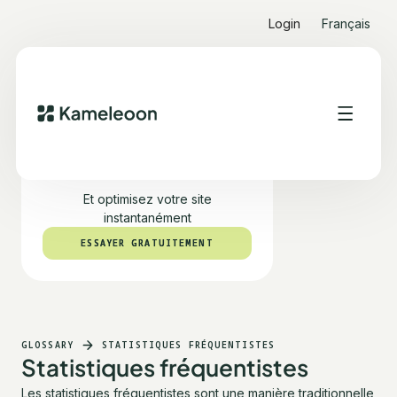
Login
Français
Testez PBX gratuitement
Et optimisez votre site
instantanément
ESSAYER GRATUITEMENT
ESSAYER GRATUITEMENT
GLOSSARY
STATISTIQUES FRÉQUENTISTES
Statistiques fréquentistes
Les statistiques fréquentistes sont une manière traditionnelle