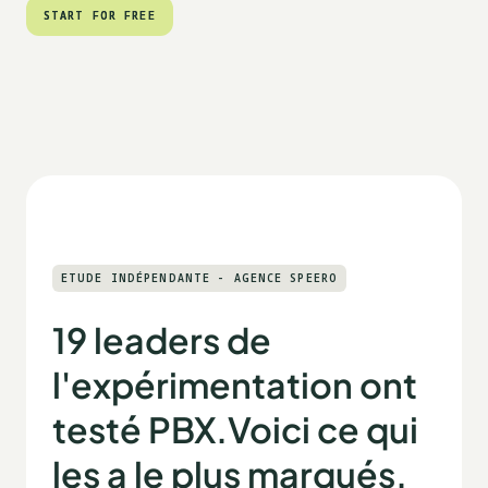
pourquoi. Vous obtenez des pistes claires et des idées
START FOR FREE
START FOR FREE
d’optimisation pour accroître votre impact.
ETUDE INDÉPENDANTE - AGENCE SPEERO
19 leaders de
l'expérimentation ont
testé PBX.
Voici ce qui
les a le plus marqués.