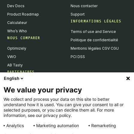
Dev Docs
Nous contacter
Product Roadmap
Support
INFORMATIONS LÉGALES
Calculateur
Who’s Who
Terms of use and Service
NOUS COMPARER
Politique de confidentialité
Optimizely
Mentions légales CGV CGU
VWO
PCI DSS
AB Tasty
PARTENAIRES
English
Partenaires Tech & Intégrations
We value your privacy
Devenir partenaires
We collect and process your data on this site to better
Liste de nos intégrations
understand how it is used. You can give your consent to all or
Agences Partenaires
selected purposes, or you can decline them all. For more
information, see our privacy policy.
Analytics
Marketing automation
Remarketing