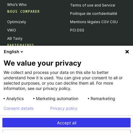
Who’s Who
Terms of use and Service
NOUS COMPARER
Politique de confidentialité
Optimizely
Mentions légales CGV CGU
VWO
PCI DSS
AB Tasty
PARTENAIRES
English
Partenaires Tech & Intégrations
We value your privacy
Devenir partenaires
We collect and process your data on this site to better
Liste de nos intégrations
understand how it is used. You can give your consent to all or
Agences Partenaires
selected purposes, or you can decline them all. For more
information, see our privacy policy.
Analytics
Marketing automation
Remarketing
Consent details
Privacy policy
© Kameleoon — 2026 All rights Reserved
Accept all
Legal Notice & CSU
Privacy policy