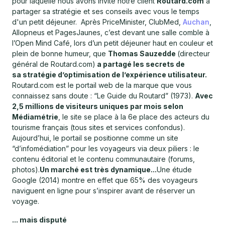
pour laquelle nous avons invité notre client
Routard.com
à
partager sa stratégie et ses conseils avec vous le temps
d'un petit déjeuner. Après PriceMinister, ClubMed,
Auchan
,
Allopneus et PagesJaunes, c’est devant une salle comble à
l’Open Mind Café, lors d’un petit déjeuner haut en couleur et
plein de bonne humeur, que
Thomas Sauzedde
(directeur
général de Routard.com)
a partagé les secrets de
sa stratégie d’optimisation de l’expérience utilisateur.
Routard.com est le portail web de la marque que vous
connaissez sans doute : “Le Guide du Routard” (1973).
Avec
2,5 millions de visiteurs uniques par mois selon
Médiamétrie
, le site se place à la 6e place des acteurs du
tourisme français (tous sites et services confondus).
Aujourd’hui, le portail se positionne comme un site
“d’infomédiation” pour les voyageurs via deux piliers : le
contenu éditorial et le contenu communautaire (forums,
photos).
Un marché est très dynamique...
Une étude
Google (2014) montre en effet que 65% des voyageurs
naviguent en ligne pour s’inspirer avant de réserver un
voyage.
... mais disputé