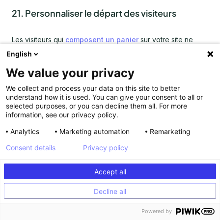
21. Personnaliser le départ des visiteurs
Les visiteurs qui
composent un panier
sur votre site ne
sont pas toujours connus et peuvent être des visiteurs
English
anonymes. Dans ce cas, aucun moyen de leur rappeler leur
We value your privacy
panier par mail ultérieurement.
We collect and process your data on this site to better
Segment ciblé :
les visiteurs s’apprêtant à quitter votre site.
understand how it is used. You can give your consent to all or
selected purposes, or you can decline them all. For more
Action personnalisée :
Pour convaincre les visiteurs de
information, see our privacy policy.
finaliser leurs achats avant leur sortie de site, une pop-in se
déclenche lorsqu’ils s’apprêtent à quitter la page. Il s’agit du
Analytics
Marketing automation
Remarketing
dernier message qui est adressé aux visiteurs, il faut donc
Consent details
Privacy policy
avancer des arguments qui vont les persuader : par
exemple une promotion ou la livraison offerte.
Accept all
Decline all
Powered by
Cette liste vous sera utile lors de la mise en place de votre