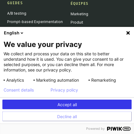
GUIDES
ÉQUIPES
A/B testing
Marketing
Prompt-based Experimentation
Produit
Feature Flagging
Développeurs
English
Personalization
We value your privacy
Feature Experimentation
We collect and process your data on this site to better
L'IA & l'A/B testing
understand how it is used. You can give your consent to all or
Client-Side vs Server-Side
selected purposes, or you can decline them all. For more
information, see our privacy policy.
Analytics
Marketing automation
Remarketing
RESSOURCES
ENTREPRISE
Consent details
Privacy policy
Success Stories
À propos
Academy
Carrière
Accept all
Dev Docs
Nous contacter
Decline all
Product Roadmap
Support
INFORMATIONS LÉGALES
Calculateur
Powered by