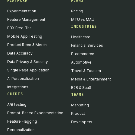
PLATFORM
PLANS
Experimentation
Pricing
Feature Management
MTU vs MAU
INDUSTRIES
PBX Free-Trial
Mobile App Testing
Healthcare
Product Reco & Merch
Financial Services
Data Accuracy
E-commerce
Data Privacy & Security
Automotive
Single Page Application
Travel & Tourism
AI Personalization
Media & Entertainment
Integrations
B2B & SaaS
GUIDES
TEAMS
A/B testing
Marketing
Prompt-Based Experimentation
Product
Feature Flagging
Developers
Personalization