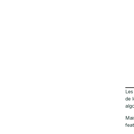
Les
de 
alg
Mai
fea