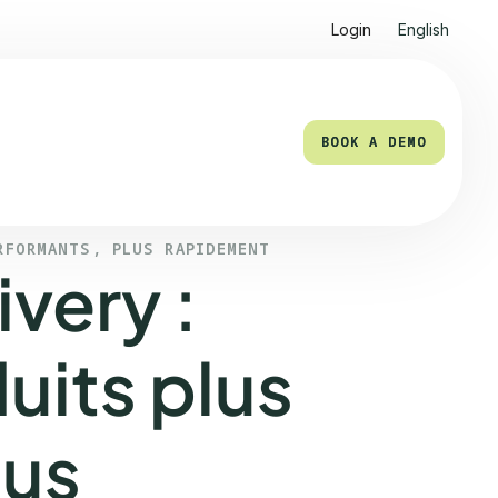
Login
English
BOOK A DEMO
BOOK A DEMO
RFORMANTS, PLUS RAPIDEMENT
very :
uits plus
lus