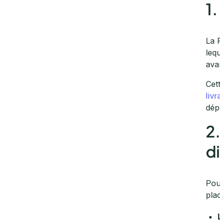
1
La 
leq
ava
Cet
liv
dép
2
d
Pou
pla