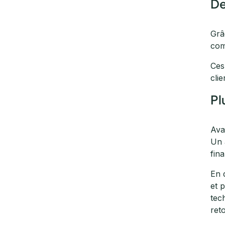
De
Grâ
com
Ces
cli
Pl
Ava
Un a
fin
En 
et 
tec
ret