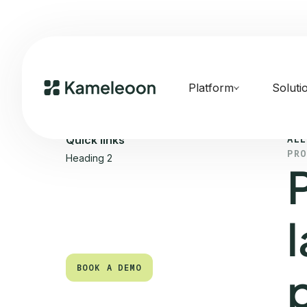
Platform
Soluti
ALL
Quick links
PRO
Heading 2
BOOK A DEMO
BOOK A DEMO