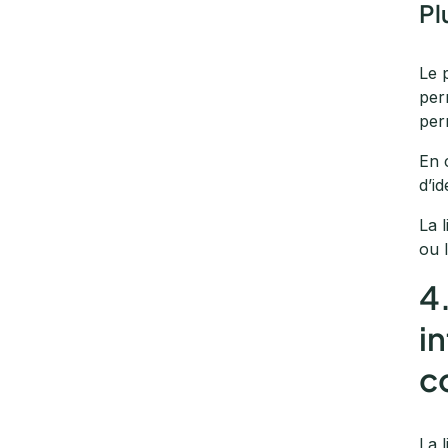
Pl
Le 
per
per
En 
d’i
La 
ou 
4
i
c
La 