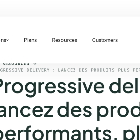
ons
Plans
Resources
Customers
 RESOURCES
GRESSIVE DELIVERY : LANCEZ DES PRODUITS PLUS PE
Progressive deli
lancez des prod
performants, p