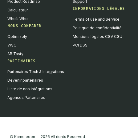
Product Roadmap
Support
INFORMATIONS LÉGALES
Calculateur
Who’s Who
Terms of use and Service
NOUS COMPARER
Politique de confidentialité
Optimizely
Mentions légales CGV CGU
VWO
PCI DSS
AB Tasty
PARTENAIRES
English
Partenaires Tech & Intégrations
We value your privacy
Devenir partenaires
We collect and process your data on this site to better
Liste de nos intégrations
understand how it is used. You can give your consent to all or
Agences Partenaires
selected purposes, or you can decline them all. For more
information, see our privacy policy.
Analytics
Marketing automation
Remarketing
Consent details
Privacy policy
© Kameleoon — 2026 All rights Reserved