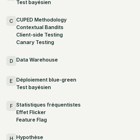
Test bayésien
CUPED Methodology
C
Contextual Bandits
Client-side Testing
Canary Testing
Data Warehouse
D
Déploiement blue-green
E
Test bayésien
Statistiques fréquentistes
F
Effet Flicker
Feature Flag
Hypothèse
H