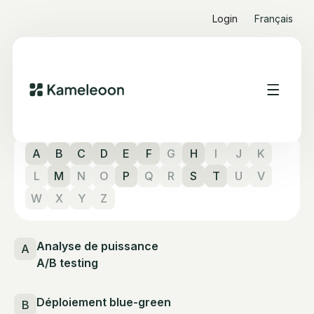
Login
Français
Glossary
Explore essential concepts in experimentation and
conversion optimization.
A
B
C
D
E
F
G
H
I
J
K
L
M
N
O
P
Q
R
S
T
U
V
W
X
Y
Z
Analyse de puissance
A
A/B testing
Déploiement blue-green
B