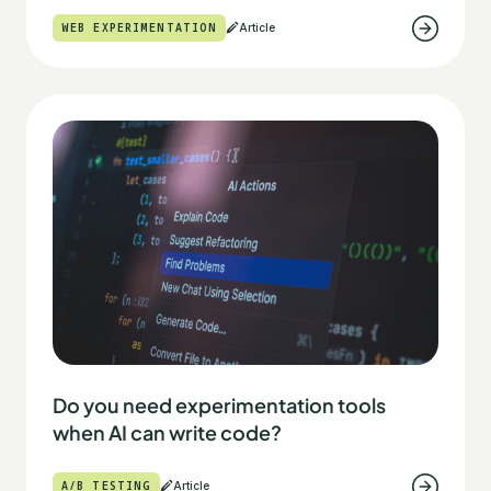
WEB EXPERIMENTATION
Article
Do you need experimentation tools
when AI can write code?
A/B TESTING
Article