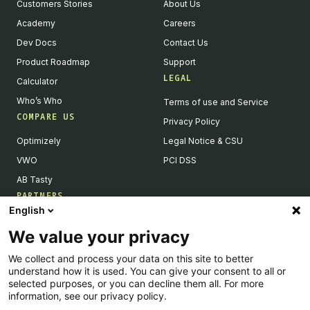
Customers Stories
About Us
Academy
Careers
Dev Docs
Contact Us
Product Roadmap
Support
LEGAL
Calculator
Who’s Who
Terms of use and Service
COMPARE US
Privacy Policy
Optimizely
Legal Notice & CSU
VWO
PCI DSS
AB Tasty
PARTNERS
English
Our Partner Ecosystem
We value your privacy
Become a Partner
We collect and process your data on this site to better
Integrations Directory
understand how it is used. You can give your consent to all or
Partners Directory
selected purposes, or you can decline them all. For more
information, see our privacy policy.